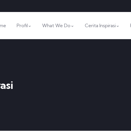
me
Profil
What We Do
Cerita Inspirasi
asi