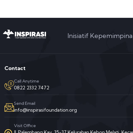
Inisiatif Kepemimpina
Contact
Call Anytime
0822 2332 7472
Send Email
info@inspirasifoundation.org
Visit Office
Jl. Palembang Kav. 35-37 Kelurahan Kebon Melati, Ke