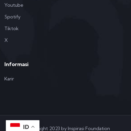
Youtube
Spotify
Tiktok
X
Informasi
Karir
ID
© Copyright 2023 by Inspirasi Foundation