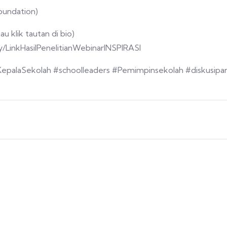
oundation)
u klik tautan di bio)
.ly/LinkHasilPenelitianWebinarINSPIRASI
epalaSekolah #schoolleaders #Pemimpinsekolah #diskusipan