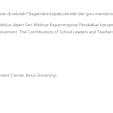
aran di sekolah? Bagaimana kepala sekolah dan guru mendoron
kusi dalam Seri Webinar Kepemimpinan Pendidikan bersama Kar
volvement: The Contributions of School Leaders and Teachers
pment Center, Binus University)