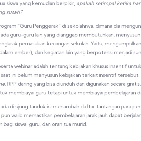
tua siswa yang kemudian berpikir,
apakah setimpal ketika ha
ng susah?
ogram “Guru Penggerak” di sekolahnya, dimana dia mengump
pada guru-guru lain yang dianggap membutuhkan, menyusun
dongkrak pemasukan keuangan sekolah. Yaitu, mengumpulkan tu
n dalam ember), dan kegiatan lain yang berpotensi menjadi s
eserta webinar adalah tentang kebijakan khusus insentif untu
at ini belum menyusun kebijakan terkait insentif tersebut.
ne
, RPP daring yang bisa diunduh dan digunakan secara gratis
untuk membiayai guru tetapi untuk membiayai pembelajaran da
rada di ujung tanduk ini menambah daftar tantangan para pe
pun wajib memastikan pembelajaran jarak jauh dapat berjalan
agi siswa, guru, dan oran tua murid.