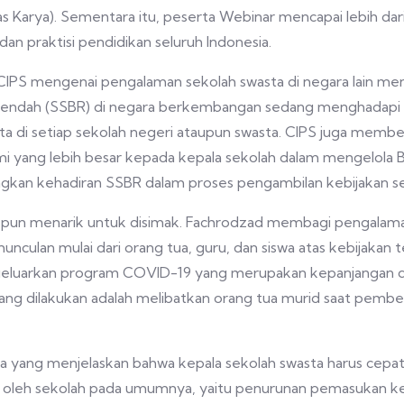
s Karya). Sementara itu, peserta Webinar mencapai lebih dari
an praktisi pendidikan seluruh Indonesia.
CIPS mengenai pengalaman sekolah swasta di negara lain meng
rendah (SSBR) di negara berkembangan sedang menghadapi 
ata di setiap sekolah negeri ataupun swasta. CIPS juga me
i yang lebih besar kepada kepala sekolah dalam mengelola 
gkan kehadiran SSBR dalam proses pengambilan kebijakan se
ta pun menarik untuk disimak. Fachrodzad membagi pengalam
munculan mulai dari orang tua, guru, dan siswa atas kebijaka
ngeluarkan program COVID-19 yang merupakan kepanjangan d
yang dilakukan adalah melibatkan orang tua murid saat pembe
a yang menjelaskan bahwa kepala sekolah swasta harus cepa
an oleh sekolah pada umumnya, yaitu penurunan pemasukan ke