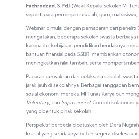
Fachrodzad, S.Pd.I
(Wakil Kepala Sekolah MI Tuna
seperti para pemimpin sekolah, guru, mahasiswa, d
Webinar dimulai dengan pemaparan dari peneliti 
mengatakan, beberapa sekolah swasta berbiaya 
karena itu, kebijakan pendidikan hendaknya mer
bantuan finansial pada SSBR, memberikan otonom
meningkatkan nilai tambah, serta mempertimban
Paparan perwakilan dari pelaksana sekolah swas
jarak jauh di sekolahnya. Berbagai tanggapan ber
sosial ekonomi mereka. MI Tunas Karya pun me
Voluntary
, dan
Impassioned
. Contoh kolaborasi 
yang dibentuk pihak sekolah.
Perspektif berbeda dicetuskan oleh Dera Nugrah
krusial yang setidaknya butuh segera diselesaik