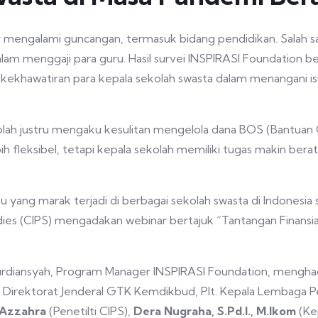
 mengalami guncangan, termasuk bidang pendidikan. Salah 
lam menggaji para guru. Hasil survei INSPIRASI Foundation 
khawatiran para kepala sekolah swasta dalam menangani is
olah justru mengaku kesulitan mengelola dana BOS (Bantua
 fleksibel, tetapi kepala sekolah memiliki tugas makin bera
isu yang marak terjadi di berbagai sekolah swasta di Indonesi
dies (CIPS) mengadakan webinar bertajuk “Tantangan Finansi
urdiansyah, Program Manager INSPIRASI Foundation, menghadi
s Direktorat Jenderal GTK Kemdikbud, Plt. Kepala Lembag
 Azzahra
(Penetilti CIPS),
Dera Nugraha, S.Pd.I., M.Ikom
(Ke