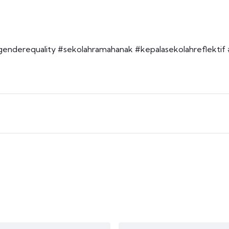
genderequality
#sekolahramahanak
#kepalasekolahreflektif