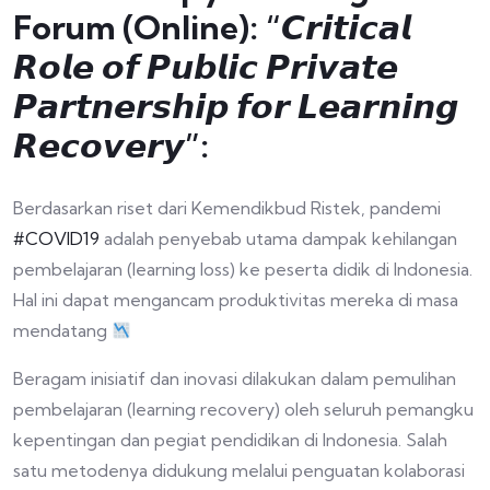
Forum (Online): “𝘾𝙧𝙞𝙩𝙞𝙘𝙖𝙡
𝙍𝙤𝙡𝙚 𝙤𝙛 𝙋𝙪𝙗𝙡𝙞𝙘 𝙋𝙧𝙞𝙫𝙖𝙩𝙚
𝙋𝙖𝙧𝙩𝙣𝙚𝙧𝙨𝙝𝙞𝙥 𝙛𝙤𝙧 𝙇𝙚𝙖𝙧𝙣𝙞𝙣𝙜
𝙍𝙚𝙘𝙤𝙫𝙚𝙧𝙮”:
Berdasarkan riset dari Kemendikbud Ristek, pandemi
#COVID19
adalah penyebab utama dampak kehilangan
pembelajaran (learning loss) ke peserta didik di Indonesia.
Hal ini dapat mengancam produktivitas mereka di masa
mendatang
Beragam inisiatif dan inovasi dilakukan dalam pemulihan
pembelajaran (learning recovery) oleh seluruh pemangku
kepentingan dan pegiat pendidikan di Indonesia. Salah
satu metodenya didukung melalui penguatan kolaborasi