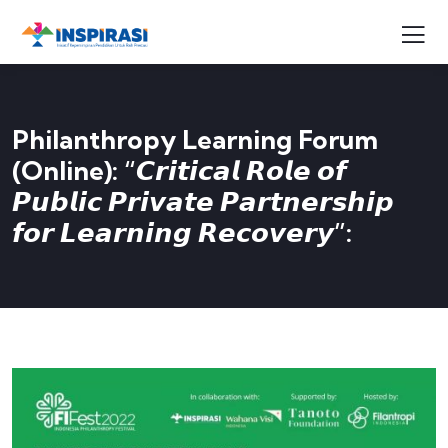
Philanthropy Learning Forum
(Online): “𝘾𝙧𝙞𝙩𝙞𝙘𝙖𝙡 𝙍𝙤𝙡𝙚 𝙤𝙛
𝙋𝙪𝙗𝙡𝙞𝙘 𝙋𝙧𝙞𝙫𝙖𝙩𝙚 𝙋𝙖𝙧𝙩𝙣𝙚𝙧𝙨𝙝𝙞𝙥
𝙛𝙤𝙧 𝙇𝙚𝙖𝙧𝙣𝙞𝙣𝙜 𝙍𝙚𝙘𝙤𝙫𝙚𝙧𝙮”: