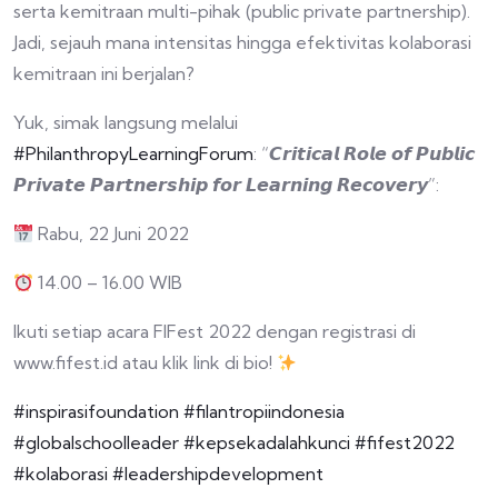
serta kemitraan multi-pihak (public private partnership).
Jadi, sejauh mana intensitas hingga efektivitas kolaborasi
kemitraan ini berjalan?
Yuk, simak langsung melalui
#PhilanthropyLearningForum
: “𝘾𝙧𝙞𝙩𝙞𝙘𝙖𝙡 𝙍𝙤𝙡𝙚 𝙤𝙛 𝙋𝙪𝙗𝙡𝙞𝙘
𝙋𝙧𝙞𝙫𝙖𝙩𝙚 𝙋𝙖𝙧𝙩𝙣𝙚𝙧𝙨𝙝𝙞𝙥 𝙛𝙤𝙧 𝙇𝙚𝙖𝙧𝙣𝙞𝙣𝙜 𝙍𝙚𝙘𝙤𝙫𝙚𝙧𝙮”:
Rabu, 22 Juni 2022
14.00 – 16.00 WIB
Ikuti setiap acara FIFest 2022 dengan registrasi di
www.fifest.id atau klik link di bio!
#inspirasifoundation
#filantropiindonesia
#globalschoolleader
#kepsekadalahkunci
#fifest2022
#kolaborasi
#leadershipdevelopment